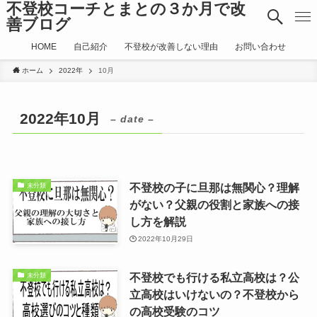
不登校コーチとまとの３か月で改
善ブログ
HOME
自己紹介
不登校が改善しない理由
お問い合わせ
ホーム
2022年
10月
2022年10月
– date –
不登校の子に旦那は無関心？理解
未分類
がない？父親の役割と家族への接
し方を解説
2022年10月29日
不登校でも行ける私立高校は？公
未分類
立高校はいけないの？不登校から
の高校受験のコツ