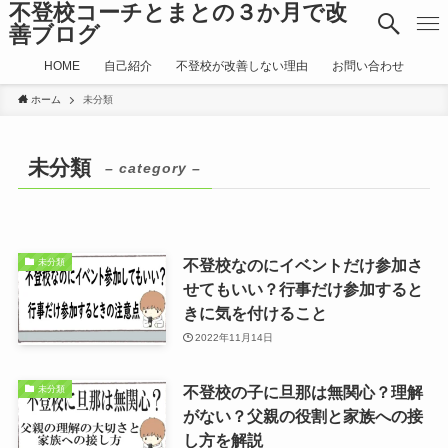
不登校コーチとまとの３か月で改
善ブログ
HOME
自己紹介
不登校が改善しない理由
お問い合わせ
ホーム
未分類
未分類
– category –
不登校なのにイベントだけ参加さ
未分類
せてもいい？行事だけ参加すると
きに気を付けること
2022年11月14日
不登校の子に旦那は無関心？理解
未分類
がない？父親の役割と家族への接
し方を解説